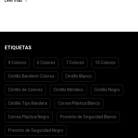
Leer más
ETIQUETAS
4 Colores
6 Colores
7 Colores
10 Colores
Cintillo Banderín Colores
Cintillo Blanco
Cintillo de Colores
Cintillo Metálico
Cintillo Negro
Cintillo Tipo Bandera
Correa Plástica Blanco
Correa Plástica Negro
Precinto de Seguridad Blanco
Precinto de Seguridad Negro