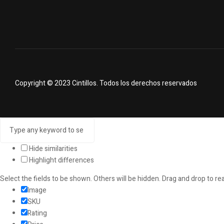
Copyright © 2023
Cintillos
. Todos los derechos reservados
Hide similarities
Highlight differences
Select the fields to be shown. Others will be hidden. Drag and drop to re
Image
SKU
Rating