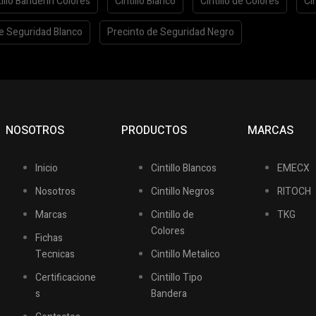
tillo Banderín Colores
Cintillo Blanco
Cintillo de Colores
Ci
e Seguridad Blanco
Precinto de Seguridad Negro
NOSOTROS
PRODUCTOS
MARCAS
Inicio
Cintillo Blancos
EMECX
Nosotros
Cintillo Negros
RITOCH
Marcas
Cintillo de
TKG
Colores
Fichas
Tecnicas
Cintillo Metalico
Certificacione
Cintillo Tipo
s
Bandera