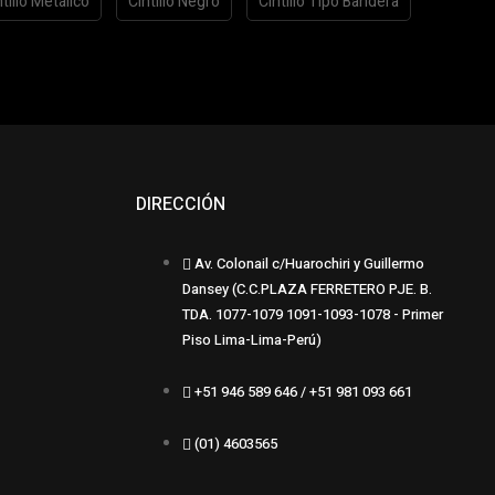
ntillo Metálico
Cintillo Negro
Cintillo Tipo Bandera
DIRECCIÓN
Av. Colonail c/Huarochiri y Guillermo
Dansey (C.C.PLAZA FERRETERO PJE. B.
TDA. 1077-1079 1091-1093-1078 - Primer
Piso Lima-Lima-Perú)
+51 946 589 646 / +51 981 093 661
(01) 4603565