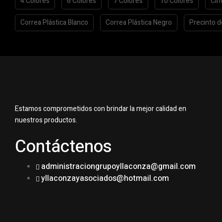
4 Colores
6 Colores
7 Colores
10 Colores
Cin
Correa Plástica Blanco
Correa Plástica Negro
Precinto d
Estamos comprometidos con brindar la mejor calidad en
nuestros productos.
Contáctenos
administraciongrupoyllaconza@gmail.com
yllaconzayasociados@hotmail.com