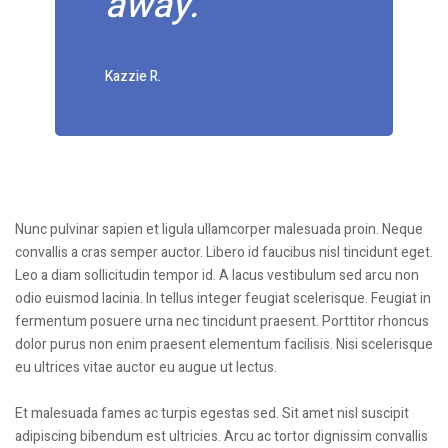
away.
Kazzie R.
Nunc pulvinar sapien et ligula ullamcorper malesuada proin. Neque
convallis a cras semper auctor. Libero id faucibus nisl tincidunt eget.
Leo a diam sollicitudin tempor id. A lacus vestibulum sed arcu non
odio euismod lacinia. In tellus integer feugiat scelerisque. Feugiat in
fermentum posuere urna nec tincidunt praesent. Porttitor rhoncus
dolor purus non enim praesent elementum facilisis. Nisi scelerisque
eu ultrices vitae auctor eu augue ut lectus.
Et malesuada fames ac turpis egestas sed. Sit amet nisl suscipit
adipiscing bibendum est ultricies. Arcu ac tortor dignissim convallis