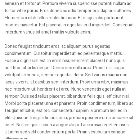
aenean et tortor at. Pretium viverra suspendisse potenti nullam ac
tortor vitae purus. Eros donec ac odio tempor orci dapibus ultrices.
Elementum nibh tellus molestie nunc. Et magnis dis parturient
montes nascetur. Est placerat in egestas erat imperdiet. Consequat
interdum varius sit amet mattis vulputa enim.
Donec feugiat tincidunt eros, ac aliquam purus egestas
condimentum. Curabitur imperdiet at leo pellentesque mattis.
Fusce a dignissim est. In enim nisi, hendrerit placerat nunc quis,
porttitor lobortis neque. Donec nec nulla arcu. Proin felis augue,
volutpat ac nunc a, semper egestas dolor. Sed varius magna non
lacus viverra, at dapibus sem interdum. Proin urna nibh, maximus
nec interdum ut, hendrerit et arcu. Nunc venenatis eget nulla at
tempor. Duis sed tellus placerat, bibendum felis quis, efficitur nisi.
Morbi porta placerat urna et pharetra. Proin condimentum, libero ac
feugiat efficitur, est orci consectetur sapien, a pretium leo leo in
elit. Quisque fringilla finibus arcu, pretium posuere urna posuere sit
amet. Nullam quis sapien a augue aliquet accumsan eget eu risus.
Ut at mi sed velit condimentum porta. Proin vestibulum congue