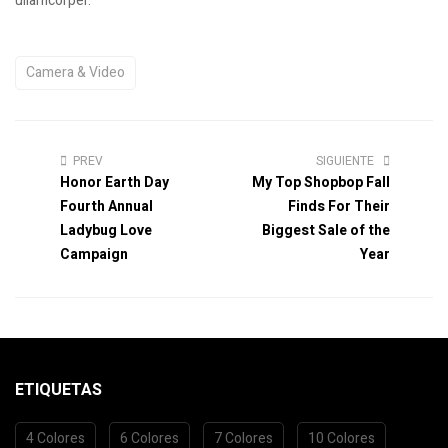
ullamcorper.
Camera & Video
PREV
SIGUIENTE
Honor Earth Day
My Top Shopbop Fall
Fourth Annual
Finds For Their
Ladybug Love
Biggest Sale of the
Campaign
Year
ETIQUETAS
4 Colores
6 Colores
7 Colores
10 Colores