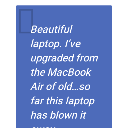
Beautiful
laptop. I’ve
upgraded from
the MacBook
Air of old…so
far this laptop
has blown it