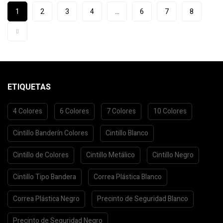
1
2
3
4
…
6
7
8
ETIQUETAS
4 Colores
6 Colores
7 Colores
10 Colores
Cintillo Banderín Colores
Cintillo Blanco
Cintillo de Colores
Cintillo Metálico
Cintillo Negro
Cintillo Tipo Bandera
Correa Plástica Blanco
Correa Plástica Negro
Precinto de Seguridad Blanco
Precinto de Seguridad Negro