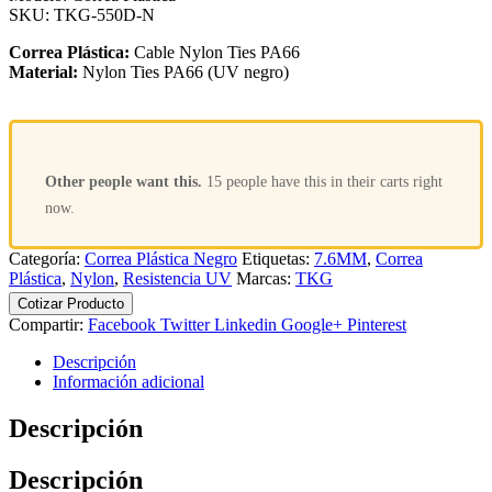
SKU:
TKG-550D-N
Correa Plástica:
Cable Nylon Ties PA66
Material:
Nylon Ties PA66 (UV negro)
Other people want this.
15 people have this in their carts right
now.
Categoría:
Correa Plástica Negro
Etiquetas:
7.6MM
,
Correa
Plástica
,
Nylon
,
Resistencia UV
Marcas:
TKG
Cotizar Producto
Compartir:
Facebook
Twitter
Linkedin
Google+
Pinterest
Descripción
Información adicional
Descripción
Descripción