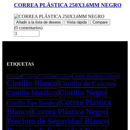
CORREA PLÁSTICA 250X3.6MM NEGRO
Añadir a la lista de deseos
Vista rápida
Compare
(0 comentarios)
ETIQUETAS
Cintillo Banderín Colores
6 Colores
7 Colores
10 Colores
4 Colores
Cintillo Blanco
Cintillo de Colores
Cintillo Negro
Cintillo Metálico
Correa Plástica
Cintillo Tipo Bandera
Blanco
Correa Plástica Negro
Precinto de Seguridad Blanco