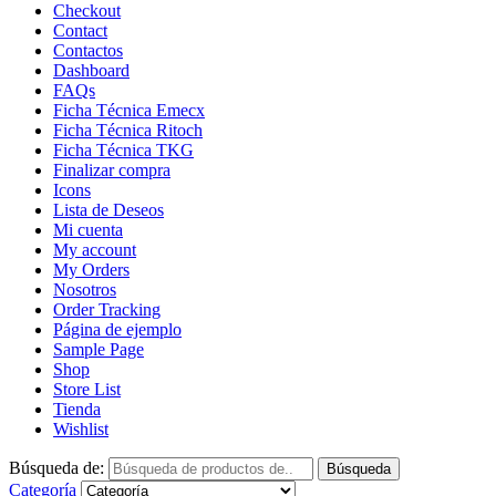
Checkout
Contact
Contactos
Dashboard
FAQs
Ficha Técnica Emecx
Ficha Técnica Ritoch
Ficha Técnica TKG
Finalizar compra
Icons
Lista de Deseos
Mi cuenta
My account
My Orders
Nosotros
Order Tracking
Página de ejemplo
Sample Page
Shop
Store List
Tienda
Wishlist
Búsqueda de:
Búsqueda
Categoría