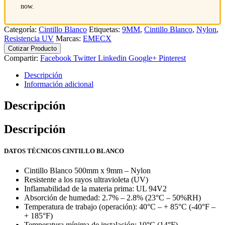
now.
Categoría:
Cintillo Blanco
Etiquetas:
9MM
,
Cintillo Blanco
,
Nylon
,
Resistencia UV
Marcas:
EMECX
Cotizar Producto
Compartir:
Facebook
Twitter
Linkedin
Google+
Pinterest
Descripción
Información adicional
Descripción
Descripción
DATOS TÉCNICOS CINTILLO BLANCO
Cintillo Blanco 500mm x 9mm – Nylon
Resistente a los rayos ultravioleta (UV)
Inflamabilidad de la materia prima: UL 94V2
Absorción de humedad: 2.7% – 2.8% (23°C – 50%RH)
Temperatura de trabajo (operación): 40°C – + 85°C (-40°F –
+ 185°F)
Temperatura mínima de instalación: 10°C (14°F)