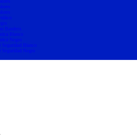
lores
lores
lores
etálico
egro
ipo Bandera
stica Blanco
stica Negro
e Seguridad Blanco
e Seguridad Negro
m