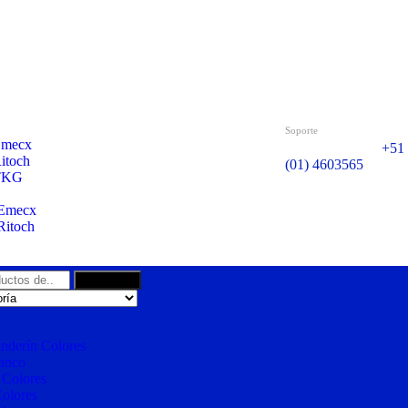
Soporte
Emecx
+51 
itoch
(01) 4603565
 TKG
 Emecx
 Ritoch
Búsqueda
anderín Colores
lanco
e Colores
olores