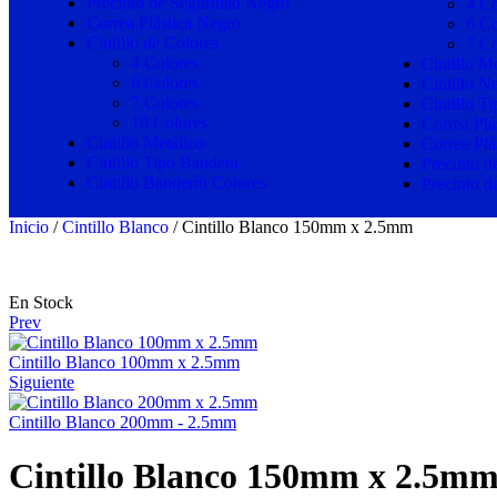
Precinto de Seguridad Negro
4 Co
Correa Plástica Negro
6 Co
Cintillo de Colores
7 Co
4 Colores
Cintillo M
6 Colores
Cintillo N
7 Colores
Cintillo T
10 Colores
Correa Plá
Cintillo Metálico
Correa Plá
Cintillo Tipo Bandera
Precinto d
Cintillo Banderín Colores
Precinto d
Inicio
/
Cintillo Blanco
/ Cintillo Blanco 150mm x 2.5mm
En Stock
Prev
Cintillo Blanco 100mm x 2.5mm
Siguiente
Cintillo Blanco 200mm - 2.5mm
Cintillo Blanco 150mm x 2.5m