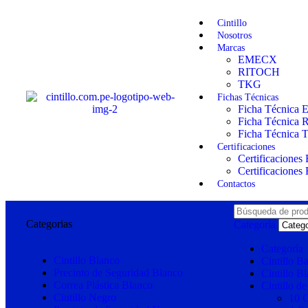
Cintillo
Nosotros
Marcas
EMECX
RITOCH
TKG
Fichas Técnicas
Ficha Técnica 
Ficha Técnica R
Ficha Técnica
Certificaciones
Certificaciones
Certificaciones
Contactos
Categorias
Categoría
Categoría
Cintillo Blanco
Cintillo B
Precinto de Seguridad Blanco
Cintillo B
Correa Plástica Blanco
Cintillo d
Cintillo Negro
10 C