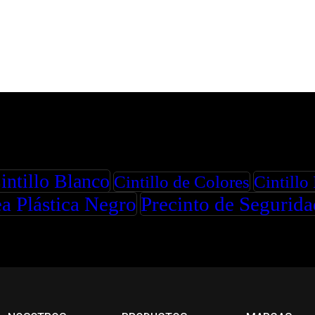
intillo Blanco
Cintillo
Cintillo de Colores
a Plástica Negro
Precinto de Segurid