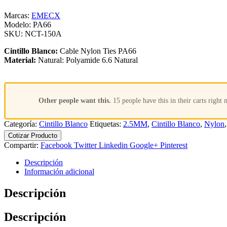
Marcas:
EMECX
Modelo:
PA66
SKU:
NCT-150A
Cintillo Blanco:
Cable Nylon Ties PA66
Material:
Natural: Polyamide 6.6 Natural
Other people want this.
15 people have this in their carts right 
Categoría:
Cintillo Blanco
Etiquetas:
2.5MM
,
Cintillo Blanco
,
Nylon
Cotizar Producto
Compartir:
Facebook
Twitter
Linkedin
Google+
Pinterest
Descripción
Información adicional
Descripción
Descripción