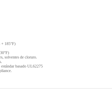
– + 185°F)
230°F)
es, solventes de cloruro.
s.
o estándar basado UL62275
iance.