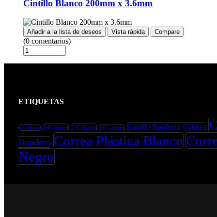
Cintillo Blanco 200mm x 3.6mm
Añadir a la lista de deseos
Vista rápida
Compare
(0 comentarios)
ETIQUETAS
C
Cintillo Banderín Colores
6 Colores
7 Colores
10 Colores
4 Colores
Correa Plástica Blanco
Corre
Bandera
Negro