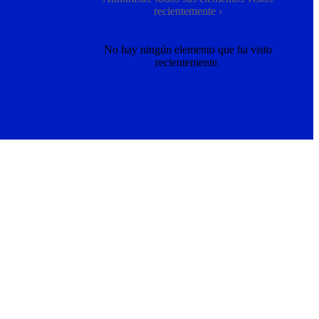
recientemente ›
No hay ningún elemento que ha visto
recientemente.