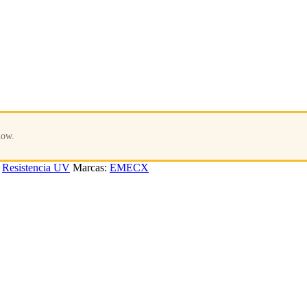
now.
,
Resistencia UV
Marcas:
EMECX