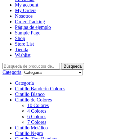
My account
My Orders
Nosotros
Order Tracking
Página de ejemplo
Sample Page
Shop
Store List
Tienda
Wishlist
Búsqueda
Categoría
Categoría
Cintillo Banderín Colores
Cintillo Blanco
Cintillo de Colores
10 Colores
4 Colores
6 Colores
7 Colores
Cintillo Metálico
Cintillo Negro
Cintillo Tipo Bandera