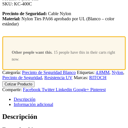
SKU:
KC-400C
Precinto de Seguridad:
Cable Nylon
Material:
Nylon Ties PA66 aprobado por UL (Blanco – color
estándar)
Other people want this.
15 people have this in their carts right
now.
Categoría:
Precinto de Seguridad Blanco
Etiquetas:
4.8MM
,
Nylon
,
Precinto de Seguridad
,
Resistencia UV
Marcas:
RITOCH
Cotizar Producto
Compartir:
Facebook
Twitter
Linkedin
Google+
Pinterest
Descripción
Información adicional
Descripción