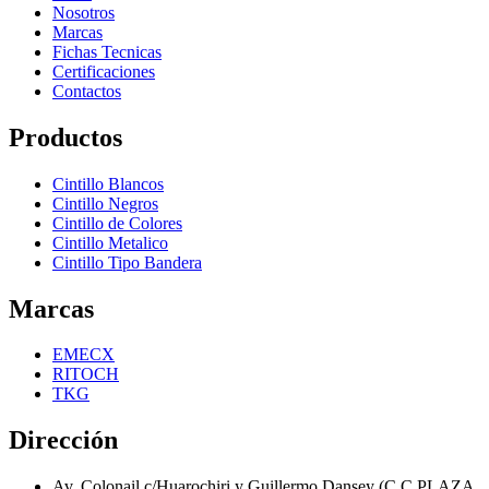
Nosotros
Marcas
Fichas Tecnicas
Certificaciones
Contactos
Productos
Cintillo Blancos
Cintillo Negros
Cintillo de Colores
Cintillo Metalico
Cintillo Tipo Bandera
Marcas
EMECX
RITOCH
TKG
Dirección
Av. Colonail c/Huarochiri y Guillermo Dansey (C.C.PLAZA