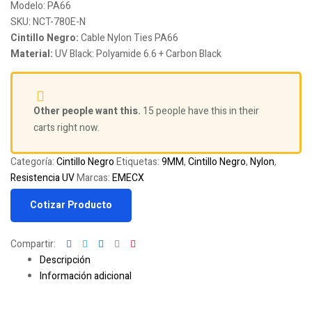
Modelo:
PA66
SKU:
NCT-780E-N
Cintillo Negro:
Cable Nylon Ties PA66
Material:
UV Black: Polyamide 6.6 + Carbon Black
Other people want this.
15 people have this in their
carts right now.
Categoría:
Cintillo Negro
Etiquetas:
9MM
,
Cintillo Negro
,
Nylon
,
Resistencia UV
Marcas:
EMECX
Cotizar Producto
Facebook
Twitter
Linkedin
Google+
Pinterest
Compartir:
Descripción
Información adicional