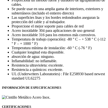
Proporciona un método fuerte y duradero de agrupamiento de
cables.
Se puede usar en una amplia gama de interiores, exteriores y
subterráneos (incluido el entierro directo)
Las superficies lisas y los bordes redondeados aseguran la
protección del cable y al trabajador.
Proporcione el mejor soporte para cables de red
Acero inoxidable 304 para aplicaciones de uso general
Acero inoxidable 316 para los entornos más corrosivos.
Temperatura de trabajo (operación): -80 ° C – + 538 ° C (-112
° F – + 1000 ° F)
Temperatura mínima de instalación: -60 ° C (-76 ° F)
Cualquier longitud esta disponible.
absorción de agua: ninguno.
Inflamabilidad: no inflamable.
Resistencia ultravioleta: excelente.
Resistencia a químicos: excelente.
UL (Underwriters Laboratories) : File E258930 based newest
standard UL62275
INFORMACIÓN DE ESPECIFICACIONES
CERTIFICACIONES