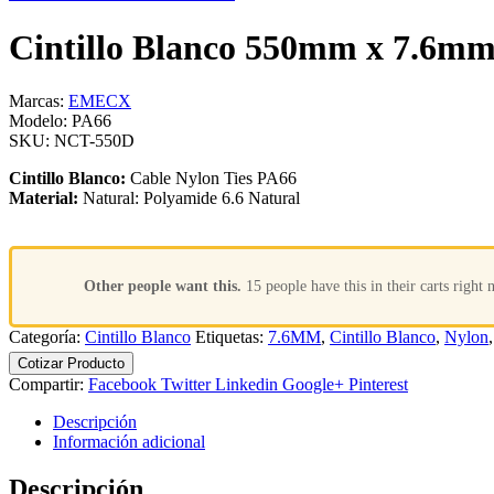
Cintillo Blanco 550mm x 7.6m
Marcas:
EMECX
Modelo:
PA66
SKU:
NCT-550D
Cintillo Blanco:
Cable Nylon Ties PA66
Material:
Natural: Polyamide 6.6 Natural
Other people want this.
15 people have this in their carts right 
Categoría:
Cintillo Blanco
Etiquetas:
7.6MM
,
Cintillo Blanco
,
Nylon
Cotizar Producto
Compartir:
Facebook
Twitter
Linkedin
Google+
Pinterest
Descripción
Información adicional
Descripción