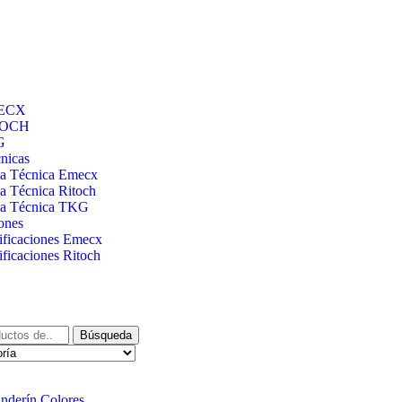
ECX
TOCH
G
nicas
ha Técnica Emecx
a Técnica Ritoch
ha Técnica TKG
iones
ificaciones Emecx
ificaciones Ritoch
Búsqueda
anderín Colores