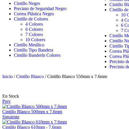
Cintillo Negro
Cintillo B
Precinto de Seguridad Negro
Cintillo d
Correa Plástica Negro
10 C
Cintillo de Colores
4 Co
4 Colores
6 Co
6 Colores
7 Co
7 Colores
Cintillo M
10 Colores
Cintillo N
Cintillo Metálico
Cintillo T
Cintillo Tipo Bandera
Correa Plá
Cintillo Banderín Colores
Correa Plá
Precinto d
Precinto d
Inicio
/
Cintillo Blanco
/ Cintillo Blanco 550mm x 7.6mm
En Stock
Prev
Cintillo Blanco 500mm x 7.6mm
Siguiente
Cintillo Blanco 610mm - 7.6mm