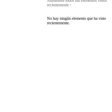
Administre todos sus elementos vistos
recientemente ›
No hay ningún elemento que ha visto
recientemente.