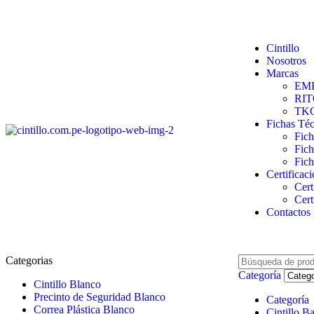
Cintillo
Nosotros
Marcas
EM
RI
TK
Fichas Téc
Fic
Fich
Fic
Certificac
Cert
Cert
Contactos
Categorias
Categoría
Cintillo Blanco
Precinto de Seguridad Blanco
Categoría
Correa Plástica Blanco
Cintillo B