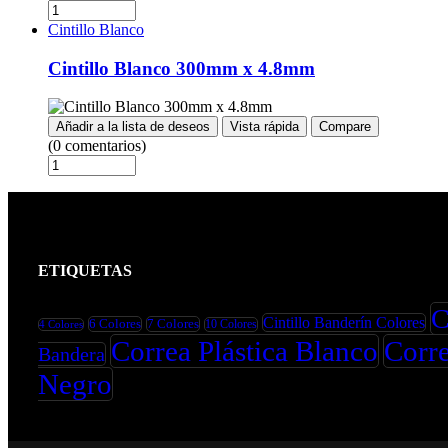
Cintillo Blanco
Cintillo Blanco 300mm x 4.8mm
Añadir a la lista de deseos
Vista rápida
Compare
(0 comentarios)
ETIQUETAS
C
Cintillo Banderín Colores
6 Colores
7 Colores
10 Colores
4 Colores
Correa Plástica Blanco
Corre
Bandera
Negro