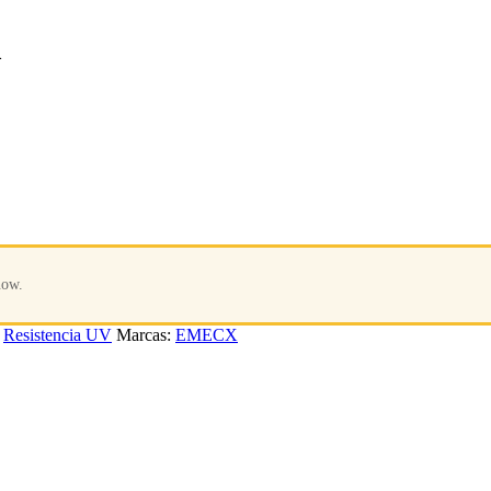
m
now.
,
Resistencia UV
Marcas:
EMECX