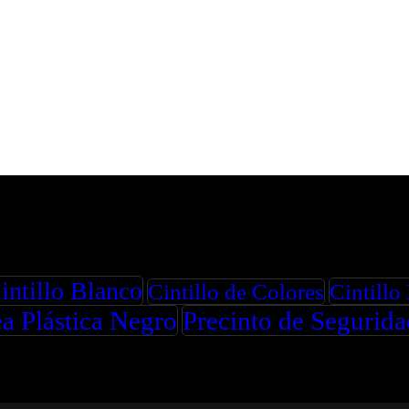
intillo Blanco
Cintillo
Cintillo de Colores
a Plástica Negro
Precinto de Segurid