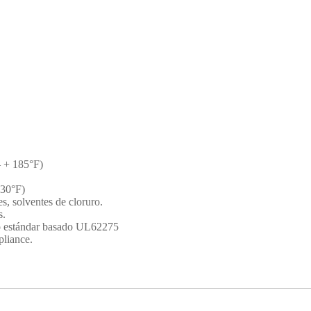
– + 185°F)
230°F)
es, solventes de cloruro.
s.
o estándar basado UL62275
iance.