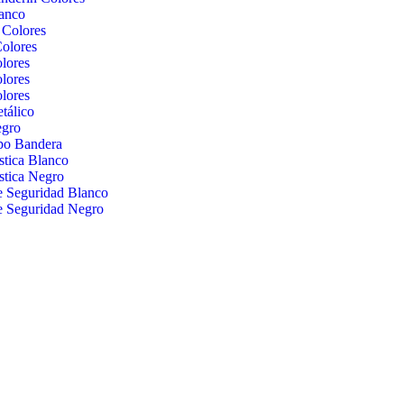
lanco
e Colores
olores
lores
lores
lores
etálico
egro
ipo Bandera
stica Blanco
stica Negro
e Seguridad Blanco
e Seguridad Negro